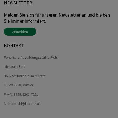
NEWSLETTER
Melden Sie sich für unseren Newsletter an und bleiben
Sie immer informiert.
Anmelden
KONTAKT
Forstliche Ausbildungsstätte Pichl
Rittisstraße 1
8662 St. Barbara im Mürztal
T:
+43 3858/2201-0
F:
+43 3858/2201-7251
M:
fastpichl@lk-stmk.at