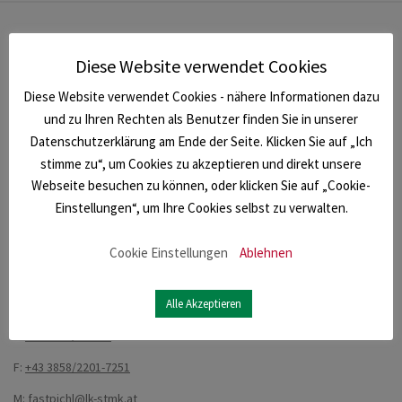
NEWSLETTER
Diese Website verwendet Cookies
Melden Sie sich für unseren Newsletter an und bleiben
Diese Website verwendet Cookies - nähere Informationen dazu
Sie immer informiert.
und zu Ihren Rechten als Benutzer finden Sie in unserer
Datenschutzerklärung am Ende der Seite. Klicken Sie auf „Ich
Anmelden
stimme zu“, um Cookies zu akzeptieren und direkt unsere
Webseite besuchen zu können, oder klicken Sie auf „Cookie-
KONTAKT
Einstellungen“, um Ihre Cookies selbst zu verwalten.
Forstliche Ausbildungsstätte Pichl
Cookie Einstellungen
Ablehnen
Rittisstraße 1
Alle Akzeptieren
8662 St. Barbara im Mürztal
T:
+43 3858/2201-0
F:
+43 3858/2201-7251
M:
fastpichl@lk-stmk.at