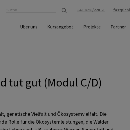
+43 3858/2201-0
fastpich
Über uns
Kursangebot
Projekte
Partner
ld tut gut (Modul C/D)
lt, genetische Vielfalt und Ökosystemvielfalt. Die
ende Rolle für die Ökosystemleistungen, die Wälder
iche Leben sind, z.B. sauberes Wasser, Sauerstoff und