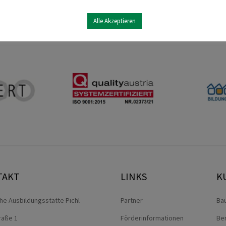
Alle Akzeptieren
TAKT
LINKS
K
che Ausbildungsstätte Pichl
Partner
Ba
traße 1
Förderinformationen
Be