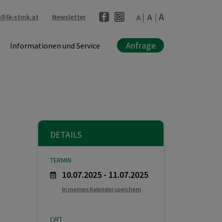
A
A
l@lk-stmk.at
Newsletter
A
Anfrage
Informationen und Service
DETAILS
TERMIN
10.07.2025 - 11.07.2025
In meinen Kalender speichern
ORT