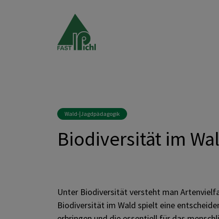
Wald-|Jagdpädagogik
Biodiversität im Wa
Unter Biodiversität versteht man Artenvielfa
Biodiversität im Wald spielt eine entscheid
erbringen und die essentiell für das menschl