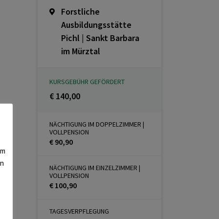
Forstliche
Ausbildungsstätte
Pichl | Sankt Barbara
im Mürztal
KURSGEBÜHR GEFÖRDERT
€ 140,00
NÄCHTIGUNG IM DOPPELZIMMER |
VOLLPENSION
€ 90,90
am
en
NÄCHTIGUNG IM EINZELZIMMER |
VOLLPENSION
€ 100,90
TAGESVERPFLEGUNG