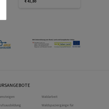
€ 41,80
URSANGEBOTE
umsteigen
Waldarbeit
rufsausbildung
Waldspaziergänge für