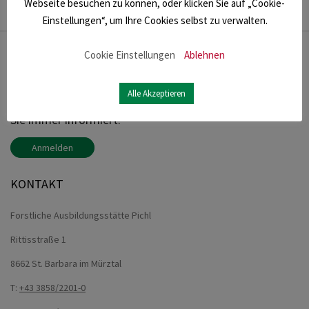
Webseite besuchen zu können, oder klicken Sie auf „Cookie-
Einstellungen“, um Ihre Cookies selbst zu verwalten.
Cookie Einstellungen
Ablehnen
NEWSLETTER
Alle Akzeptieren
Melden Sie sich für unseren Newsletter an und bleiben
Sie immer informiert.
Anmelden
KONTAKT
Forstliche Ausbildungsstätte Pichl
Rittisstraße 1
8662 St. Barbara im Mürztal
T:
+43 3858/2201-0