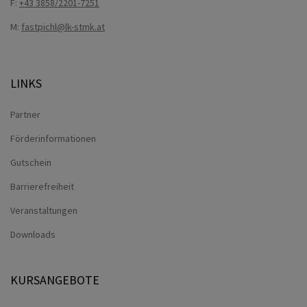
F:
+43 3858/2201-7251
M:
fastpichl@lk-stmk.at
LINKS
Partner
Förderinformationen
Gutschein
Barrierefreiheit
Veranstaltungen
Downloads
KURSANGEBOTE