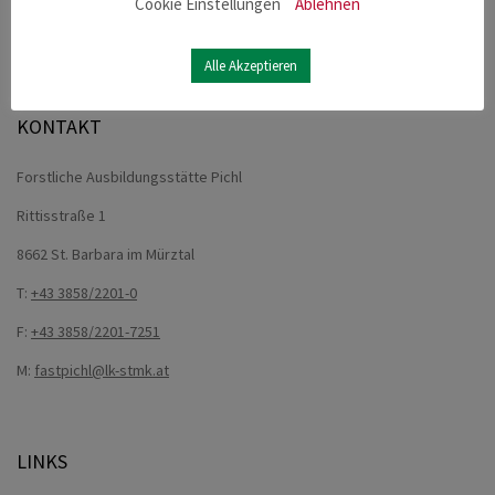
Cookie Einstellungen
Ablehnen
Sie immer informiert.
Alle Akzeptieren
Anmelden
KONTAKT
Forstliche Ausbildungsstätte Pichl
Rittisstraße 1
8662 St. Barbara im Mürztal
T:
+43 3858/2201-0
F:
+43 3858/2201-7251
M:
fastpichl@lk-stmk.at
LINKS