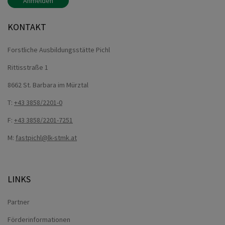
Anmelden
KONTAKT
Forstliche Ausbildungsstätte Pichl
Rittisstraße 1
8662 St. Barbara im Mürztal
T:
+43 3858/2201-0
F:
+43 3858/2201-7251
M:
fastpichl@lk-stmk.at
LINKS
Partner
Förderinformationen