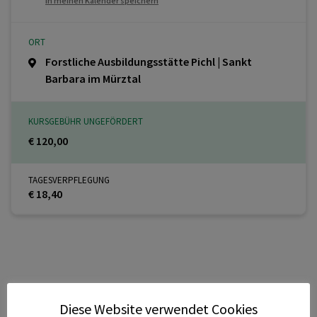
In meinen Kalender speichern
ORT
Forstliche Ausbildungsstätte Pichl | Sankt
Barbara im Mürztal
KURSGEBÜHR UNGEFÖRDERT
€ 120,00
TAGESVERPFLEGUNG
€ 18,40
Diese Website verwendet Cookies