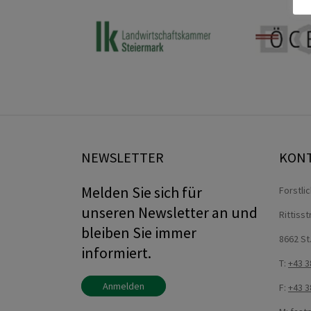
NEWSLETTER
KON
Melden Sie sich für
Forstli
unseren Newsletter an und
Rittiss
bleiben Sie immer
8662 St
informiert.
T:
+43 3
Anmelden
F:
+43 3