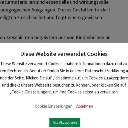
Naturmaterialien sind essentielle und wirkungsvolle
ädagogischen Ausgängen. Dieses Gestalten fördert
eiligten zu sich selbst und folgt einem gewissen
. Geschichten begeistern uns von Kindesbeinen an
n Tun. Wie baue ich eine Erzählung auf, und wie
rofessioneller Märchenerzähler gibt Beispiele und
Diese Website verwendet Cookies
nlichen Wald-Geschichten!
Diese Website verwendet Cookies - nähere Informationen dazu und zu
hren Rechten als Benutzer finden Sie in unserer Datenschutzerklärung 
zierung für Waldvermittler:innen und Interessierte.
nde der Seite. Klicken Sie auf „Ich stimme zu“, um Cookies zu akzeptier
und direkt unsere Webseite besuchen zu können, oder klicken Sie auf
„Cookie-Einstellungen“, um Ihre Cookies selbst zu verwalten.
Cookie Einstellungen
Ablehnen
Alle Akzeptieren