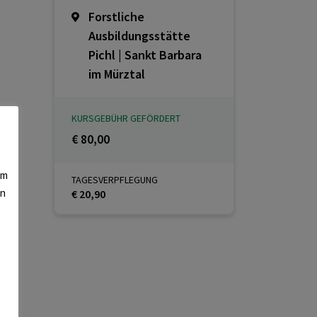
Forstliche
Ausbildungsstätte
Pichl | Sankt Barbara
im Mürztal
KURSGEBÜHR GEFÖRDERT
€ 80,00
am
TAGESVERPFLEGUNG
en
€ 20,90