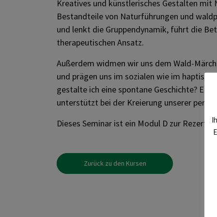
Kreatives und künstlerisches Gestalten mit 
Bestandteile von Naturführungen und waldp
und lenkt die Gruppendynamik, führt die Bet
therapeutischen Ansatz.
Außerdem widmen wir uns dem Wald-Märchen
und prägen uns im sozialen wie im haptische
gestalte ich eine spontane Geschichte? Ein p
unterstützt bei der Kreierung unserer persö
I
Dieses Seminar ist ein Modul D zur Rezertifi
E
Zurück zu den Kursen