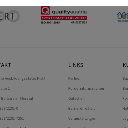
TAKT
LINKS
K
che Ausbildungsstätte Pichl
Partner
Ba
traße 1
Förderinformationen
Be
. Barbara im Mürztal
Gutschein
For
858/2201-0
Barrierefreiheit
Ho
858/2201-7251
Veranstaltungen
Jag