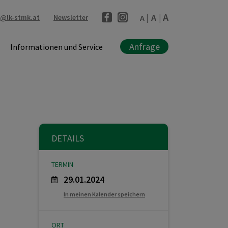
A
A
l@lk-stmk.at
Newsletter
A
Anfrage
Informationen und Service
DETAILS
TERMIN
29.01.2024
In meinen Kalender speichern
ORT