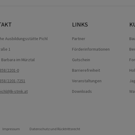
TAKT
LINKS
K
che Ausbildungsstätte Pichl
Partner
Ba
traße 1
Förderinformationen
Be
. Barbara im Mürztal
Gutschein
For
858/2201-0
Barrierefreiheit
Ho
858/2201-7251
Veranstaltungen
Jag
pichl@lk-stmk.at
Downloads
Wa
Impressum
Datenschutz und Rücktrittsrecht