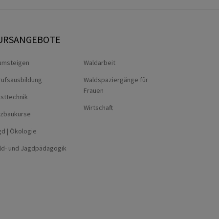
URSANGEBOTE
umsteigen
Waldarbeit
rufsausbildung
Waldspaziergänge für
Frauen
sttechnik
Wirtschaft
lzbaukurse
d | Ökologie
ld- und Jagdpädagogik