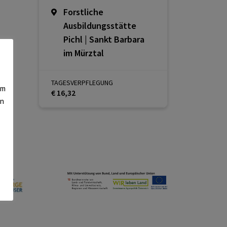
Forstliche
Ausbildungsstätte
Pichl | Sankt Barbara
im Mürztal
TAGESVERPFLEGUNG
am
€ 16,32
en