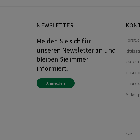
NEWSLETTER
KON
Melden Sie sich für
Forstli
unseren Newsletter an und
Rittiss
bleiben Sie immer
8662 St
informiert.
T:
+43 3
Anmelden
F:
+43 3
M:
fast
AGB