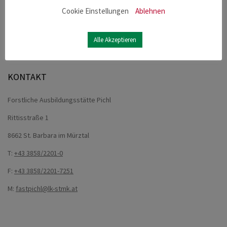
Cookie Einstellungen
Ablehnen
Melden Sie sich für unseren Newsletter an und bleiben
Sie immer informiert.
Alle Akzeptieren
Anmelden
KONTAKT
Forstliche Ausbildungsstätte Pichl
Rittisstraße 1
8662 St. Barbara im Mürztal
T:
+43 3858/2201-0
F:
+43 3858/2201-7251
M:
fastpichl@lk-stmk.at