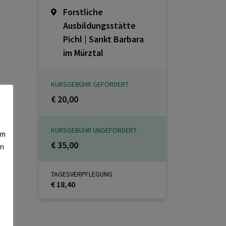
Forstliche
Ausbildungsstätte
Pichl | Sankt Barbara
im Mürztal
KURSGEBÜHR GEFÖRDERT
€ 20,00
KURSGEBÜHR UNGEFÖRDERT
am
€ 35,00
en
TAGESVERPFLEGUNG
€ 18,40