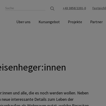
+43 3858/2201-0
fastpich
Über uns
Kursangebot
Projekte
Partner
eisenheger:innen
:innen und alle, die es noch werden wollen. Neben
neue interessante Details zum Leben der
isenhaufen als Wohnraum nutzt, welche Parasiten