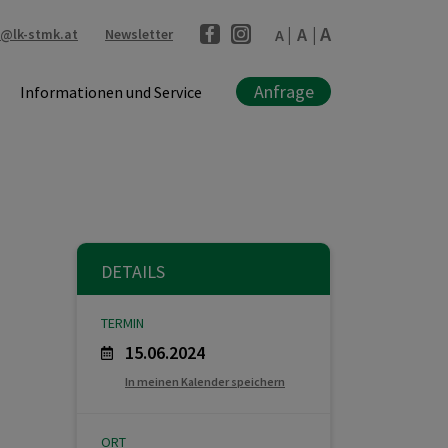
A
A
l@lk-stmk.at
Newsletter
A
Anfrage
Informationen und Service
DETAILS
TERMIN
15.06.2024
In meinen Kalender speichern
ORT