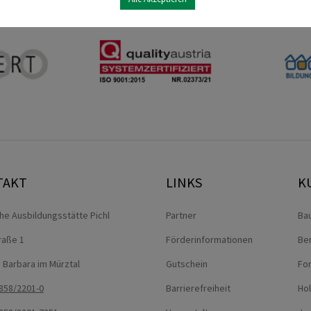
TAKT
LINKS
K
che Ausbildungsstätte Pichl
Partner
Ba
traße 1
Förderinformationen
Be
. Barbara im Mürztal
Gutschein
For
858/2201-0
Barrierefreiheit
Ho