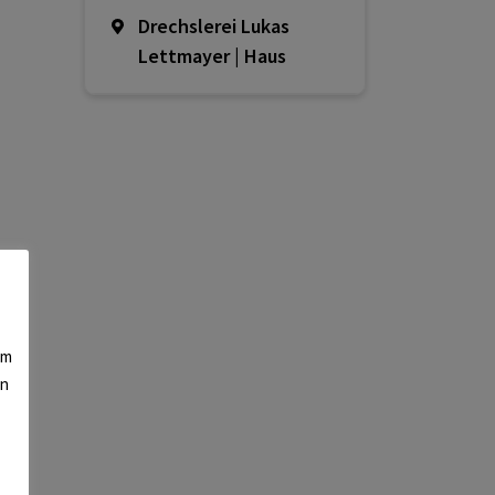
Drechslerei Lukas
Lettmayer | Haus
am
en