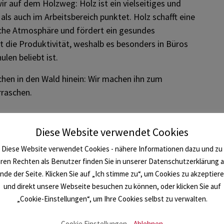
ir auf dem Holzweg: Holz ist ein vielseitiges und
ls auch im Arbeitsbereich punktet. Holz schafft eine
sche Atmosphäre und fördert ein gesundes
 die Produktivität, weshalb es besonders in Büros
len beliebt ist.
chen in den Wald hinein: Wir machen ihn zum
rraschen.
Diese Website verwendet Cookies
ner der wenigen Drechslermeister in der Steiermark
. Unter dem Motto „Ois wird rund“ werden aus
Diese Website verwendet Cookies - nähere Informationen dazu und zu
, aber auch aus Zirbe Schalen oder Brotdosen. Das
hren Rechten als Benutzer finden Sie in unserer Datenschutzerklärung 
nde der Seite. Klicken Sie auf „Ich stimme zu“, um Cookies zu akzeptier
r auch Raritäten wie Elsbeere aus Niederösterreich
und direkt unsere Webseite besuchen zu können, oder klicken Sie auf
 der Baum ist, umso interessanter und charaktervoller
„Cookie-Einstellungen“, um Ihre Cookies selbst zu verwalten.
Cookie Einstellungen
Ablehnen