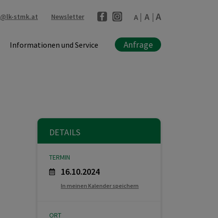
A
A
l@lk-stmk.at
Newsletter
A
Anfrage
Informationen und Service
DETAILS
TERMIN
16.10.2024
In meinen Kalender speichern
ORT