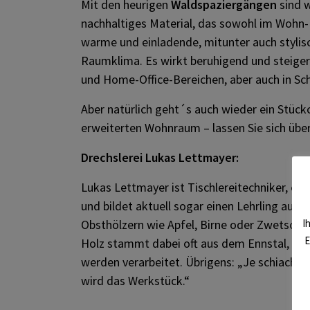
Mit den heurigen
Waldspaziergängen
sind w
nachhaltiges Material, das sowohl im Wohn- a
warme und einladende, mitunter auch styli
Raumklima. Es wirkt beruhigend und steigert
und Home-Office-Bereichen, aber auch in Schu
Aber natürlich geht´s auch wieder ein Stück
erweiterten Wohnraum – lassen Sie sich übe
Drechslerei Lukas Lettmayer:
Lukas Lettmayer ist Tischlereitechniker, ei
und bildet aktuell sogar einen Lehrling aus
Obsthölzern wie Apfel, Birne oder Zwetschke
I
E
Holz stammt dabei oft aus dem Ennstal, abe
werden verarbeitet. Übrigens: „Je schiacher
wird das Werkstück.“