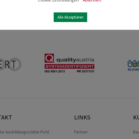
Alle Akzeptieren
TAKT
LINKS
K
che Ausbildungsstätte Pichl
Partner
Ba