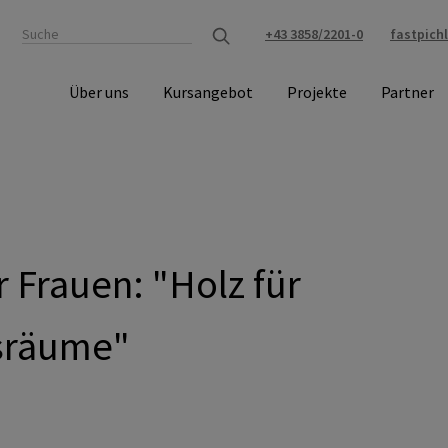
+43 3858/2201-0
fastpich
Über uns
Kursangebot
Projekte
Partner
 Frauen: "Holz für
tsräume"