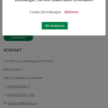
NEWSLETTER
Cookie Einstellungen
Ablehnen
Melden Sie sich für unseren Newsletter an und bleiben
Alle Akzeptieren
Sie immer informiert.
Anmelden
KONTAKT
Forstliche Ausbildungsstätte Pichl
Rittisstraße 1
8662 St. Barbara im Mürztal
T:
+43 3858/2201-0
F:
+43 3858/2201-7251
M:
fastpichl@lk-stmk.at