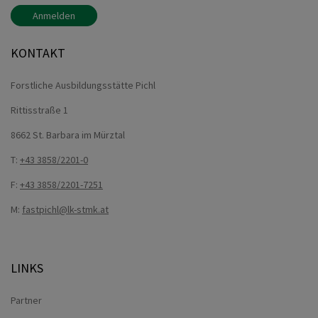
Anmelden
KONTAKT
Forstliche Ausbildungsstätte Pichl
Rittisstraße 1
8662 St. Barbara im Mürztal
T:
+43 3858/2201-0
F:
+43 3858/2201-7251
M:
fastpichl@lk-stmk.at
LINKS
Partner